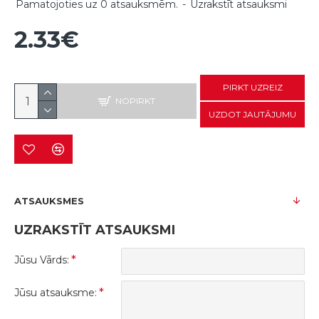
Pamatojoties uz 0 atsauksmēm.
-
Uzrakstīt atsauksmi
2.33€
PIRKT UZREIZ
NOPIRKT
UZDOT JAUTĀJUMU
ATSAUKSMES
UZRAKSTĪT ATSAUKSMI
Jūsu Vārds:
Jūsu atsauksme: