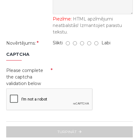
Piezīme:
HTML apzīmējumi
neatbalstās! Izmantojiet parastu
tekstu.
Slikti
Labi
Novērtējums:
CAPTCHA
Please complete
the captcha
validation below
TURPINĀT