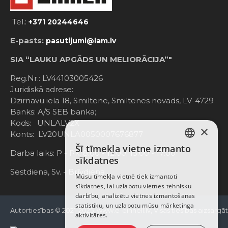
Tel.:
+371 20244646
E-pasts:
pasutijumi@lam.lv
SIA “LAUKU APGĀDS UN MELIORĀCIJA”"
Reg.Nr.: LV44103005426
Juridiskā adrese:
Dzirnavu iela 18, Smiltene, Smiltenes novads, LV-4729
Banks: A/S SEB banka;
Kods: UNLALV2X
×
Konts: LV20UNLA0050007676877
Šī tīmekļa vietne izmanto
LATVIAN
Darba laiks: P - Pk. 8:00 - 12:00; 13:00 - 17:00
sīkdatnes
RUSSIAN
Sestdiena, Sv. - Brīvdiena
Mūsu tīmekļa vietnē tiek izmantoti
sīkdatnes, lai uzlabotu vietnes tehnisku
ENGLISH
darbību, analizētu vietnes izmantošanas
statistiku, un uzlabotu mūsu mārketinga
Autortiesības © 2021-2025, www.e-einhell.lv, Visas tiesības aizsargā
aktivitātes.