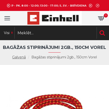
P - PK. 8:00 - 12:00; 13:00 - 17:00; S, SV. - BRĪVDIENA
0
Visi
BAGĀŽAS STIPRINĀJUMI 2GB., 150CM VOREL
Galvenā
Bagāžas stiprinājumi 2gb., 150cm Vorel