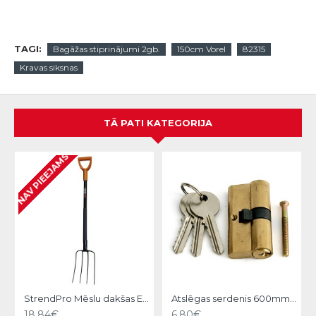
TAGI:
Bagāžas stiprinājumi 2gb.
150cm Vorel
82315
Kravas siksnas
TĀ PATI KATEGORIJA
NAV PIEEJAMS
StrendPro Mēslu dakšas ErgoLine1200
Atslēgas serdenis 600mm Strend pro
18.84€
6.80€