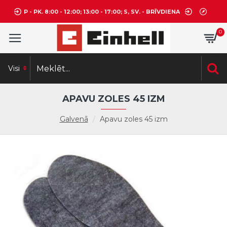
P - PK. 8:00 - 12:00; 13:00 - 17:00; S, SV. - BRĪVDIENA
0
Visi
APAVU ZOLES 45 IZM
Galvenā
Apavu zoles 45 izm