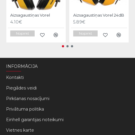
Aizsagaustiņas Vorel
Aizsagaustiņas Vorel 24dB
4.10€
5.89€
Nopirkt
Nopirkt
INFORMĀCIJA
Kontakti
Piegādes veidi
Pirkšanas nosacījumi
Privātuma politika
Einhell garantijas noteikumi
Vietnes karte