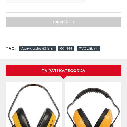
TURPINĀT
TAGI:
Apavu zoles 45 izm
604991
PVC zābaki
TĀ PATI KATEGORIJA