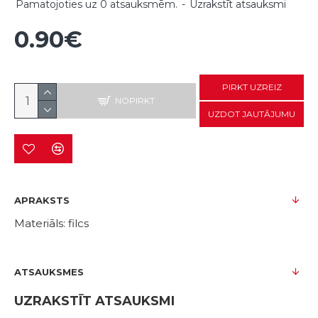
Pamatojoties uz 0 atsauksmēm.
-
Uzrakstīt atsauksmi
0.90€
PIRKT UZREIZ
NOPIRKT
UZDOT JAUTĀJUMU
APRAKSTS
Materiāls: filcs
ATSAUKSMES
UZRAKSTĪT ATSAUKSMI