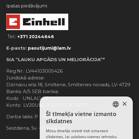
Ipašas piedāvājumi
Tel.:
+371 20244646
E-pasts:
pasutijumi@lam.lv
SIA “LAUKU APGĀDS UN MELIORĀCIJA”"
Reg.Nr.: LV44103005426
Juridiskā adrese:
Dzirnavu iela 18, Smiltene, Smiltenes novads, LV-4729
Banks: A/S SEB banka;
Kods: UNLALV2X
×
Konts: LV20UNLA0050007676877
Šī tīmekļa vietne izmanto
LATVIAN
Darba laiks: P - Pk. 8:00 - 12:00; 13:00 - 17:00
sīkdatnes
RUSSIAN
Sestdiena, Sv. - Brīvdiena
Mūsu tīmekļa vietnē tiek izmantoti
sīkdatnes, lai uzlabotu vietnes tehnisku
ENGLISH