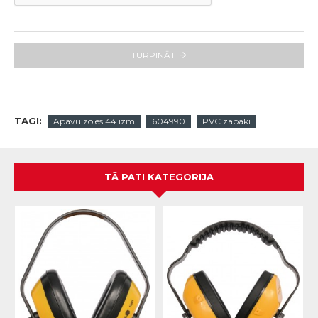
TURPINĀT
TAGI:
Apavu zoles 44 izm
604990
PVC zābaki
TĀ PATI KATEGORIJA