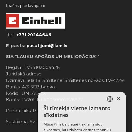
Ipašas piedāvājumi
Tel.:
+371 20244646
E-pasts:
pasutijumi@lam.lv
SIA “LAUKU APGĀDS UN MELIORĀCIJA”"
Reg.Nr.: LV44103005426
Juridiskā adrese:
Dzirnavu iela 18, Smiltene, Smiltenes novads, LV-4729
Banks: A/S SEB banka;
Kods: UNLALV2X
×
Konts: LV20UNLA0050007676877
Šī tīmekļa vietne izmanto
LATVIAN
Darba laiks: P - Pk. 8:00 - 12:00; 13:00 - 17:00
sīkdatnes
RUSSIAN
Sestdiena, Sv. - Brīvdiena
Mūsu tīmekļa vietnē tiek izmantoti
sīkdatnes, lai uzlabotu vietnes tehnisku
ENGLISH