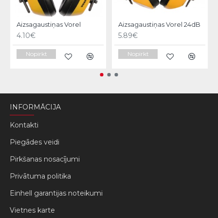
Aizsagaustiņas Vorel
Aizsagaustiņas Vorel 24dB
4.10€
5.89€
Nopirkt
Nopirkt
INFORMĀCIJA
Kontakti
Piegādes veidi
Pirkšanas nosacījumi
Privātuma politika
Einhell garantijas noteikumi
Vietnes karte