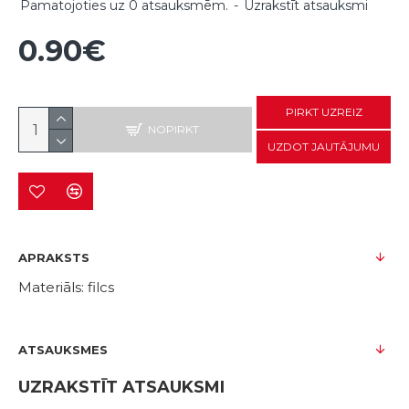
Pamatojoties uz 0 atsauksmēm.
-
Uzrakstīt atsauksmi
0.90€
PIRKT UZREIZ
NOPIRKT
UZDOT JAUTĀJUMU
APRAKSTS
Materiāls: filcs
ATSAUKSMES
UZRAKSTĪT ATSAUKSMI