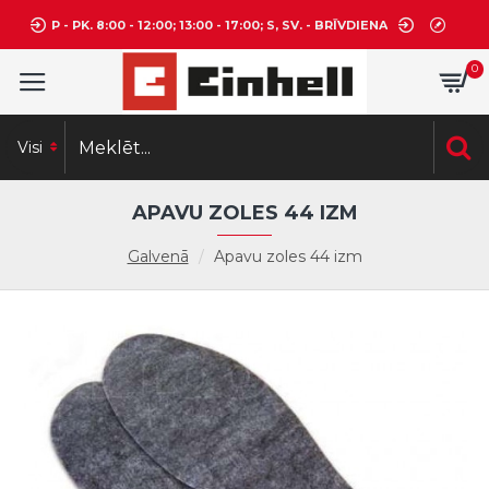
P - PK. 8:00 - 12:00; 13:00 - 17:00; S, SV. - BRĪVDIENA
0
Visi
APAVU ZOLES 44 IZM
Galvenā
Apavu zoles 44 izm