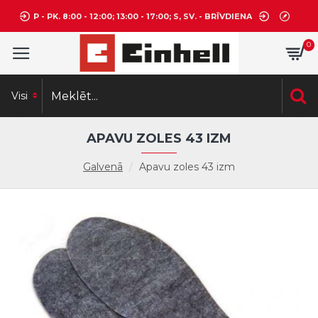
P - PK. 8:00 - 12:00; 13:00 - 17:00; S, SV. - BRĪVDIENA
0
Visi
APAVU ZOLES 43 IZM
Galvenā
Apavu zoles 43 izm