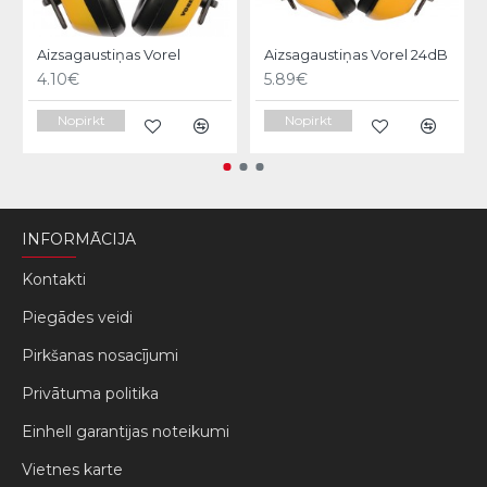
Aizsagaustiņas Vorel
Aizsagaustiņas Vorel 24dB
4.10€
5.89€
Nopirkt
Nopirkt
INFORMĀCIJA
Kontakti
Piegādes veidi
Pirkšanas nosacījumi
Privātuma politika
Einhell garantijas noteikumi
Vietnes karte