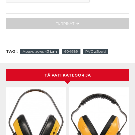
TURPINĀT
TAGI:
Apavu zoles 43 izm
604989
PVC zābaki
TĀ PATI KATEGORIJA