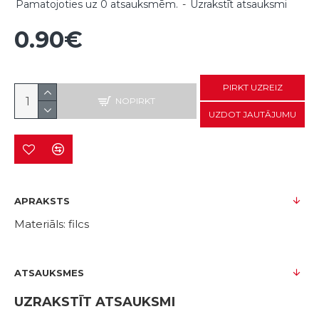
Pamatojoties uz 0 atsauksmēm.
-
Uzrakstīt atsauksmi
0.90€
PIRKT UZREIZ
NOPIRKT
UZDOT JAUTĀJUMU
APRAKSTS
Materiāls: filcs
ATSAUKSMES
UZRAKSTĪT ATSAUKSMI