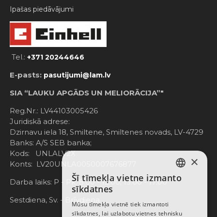
Ipašas piedāvājumi
Tel.:
+371 20244646
E-pasts:
pasutijumi@lam.lv
SIA “LAUKU APGĀDS UN MELIORĀCIJA”"
Reg.Nr.: LV44103005426
Juridiskā adrese:
Dzirnavu iela 18, Smiltene, Smiltenes novads, LV-4729
Banks: A/S SEB banka;
Kods: UNLALV2X
×
Konts: LV20UNLA0050007676877
Šī tīmekļa vietne izmanto
LATVIAN
Darba laiks: P - Pk. 8:00 - 12:00; 13:00 - 17:00
sīkdatnes
RUSSIAN
Sestdiena, Sv. - Brīvdiena
Mūsu tīmekļa vietnē tiek izmantoti
sīkdatnes, lai uzlabotu vietnes tehnisku
ENGLISH