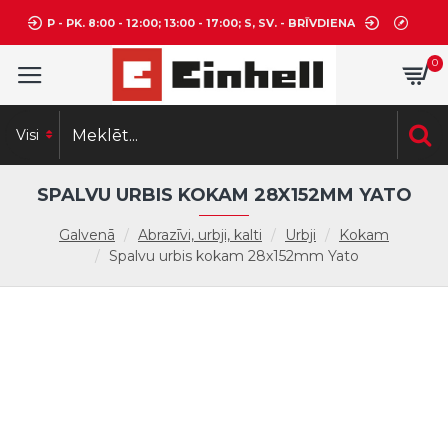
P - PK. 8:00 - 12:00; 13:00 - 17:00; S, SV. - BRĪVDIENA
0
Visi
SPALVU URBIS KOKAM 28X152MM YATO
Galvenā
Abrazīvi, urbji, kalti
Urbji
Kokam
Spalvu urbis kokam 28x152mm Yato