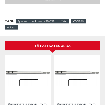
TAGI:
Spalvu urbis kokam 28x152mm Yato
YT-3249
Kokam
TĀ PATI KATEGORIJA
Pagarinātājs spalvu urbim 150mm Yato
Pagarinātājs spalvu urbim 300mm Yato