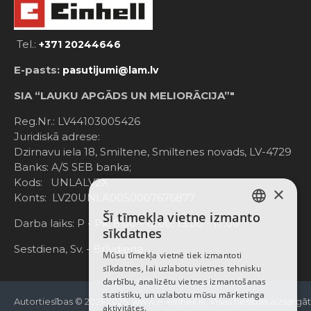
Tel.:
+371 20244646
E-pasts:
pasutijumi@lam.lv
SIA “LAUKU APGĀDS UN MELIORĀCIJA”"
Reg.Nr.: LV44103005426
Juridiskā adrese:
Dzirnavu iela 18, Smiltene, Smiltenes novads, LV-4729
Banks: A/S SEB banka;
Kods: UNLALV2X
×
Konts: LV20UNLA0050007676877
Šī tīmekļa vietne izmanto
LATVIAN
Darba laiks: P - Pk. 8:00 - 12:00; 13:00 - 17:00
sīkdatnes
RUSSIAN
Sestdiena, Sv. - Brīvdiena
Mūsu tīmekļa vietnē tiek izmantoti
sīkdatnes, lai uzlabotu vietnes tehnisku
ENGLISH
darbību, analizētu vietnes izmantošanas
statistiku, un uzlabotu mūsu mārketinga
Autortiesības © 2021-2025, www.e-einhell.lv, Visas tiesības aizsargā
aktivitātes.