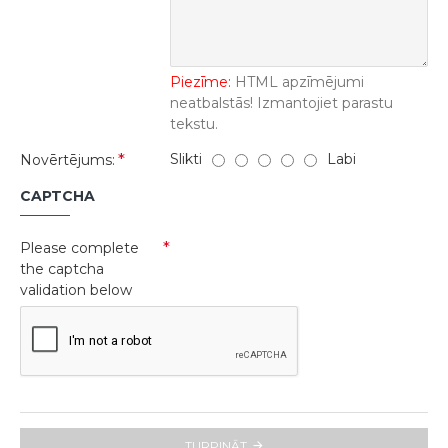
Piezīme:
HTML apzīmējumi
neatbalstās! Izmantojiet parastu
tekstu.
Slikti
Labi
Novērtējums:
CAPTCHA
Please complete
the captcha
validation below
TURPINĀT