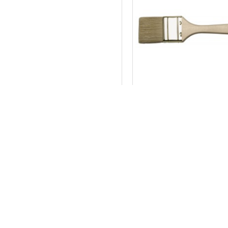
0200-534440
OTA PLAKANA 40MM,53 S
HARDY
1.37€
NOPIRKT