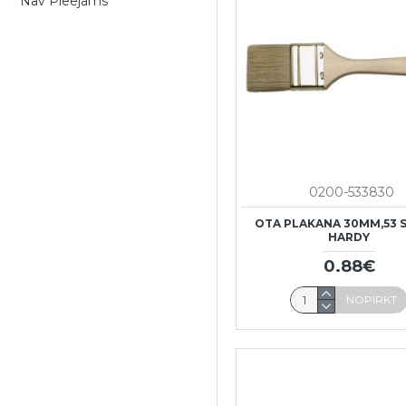
Nav Pieejams
0200-533830
OTA PLAKANA 30MM,53 S
HARDY
0.88€
NOPIRKT