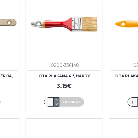
0200-336140
0
ĒRIJA,
OTA PLAKANA 4'', HARDY
OTA PLAKA
3.15€
NOPIRKT