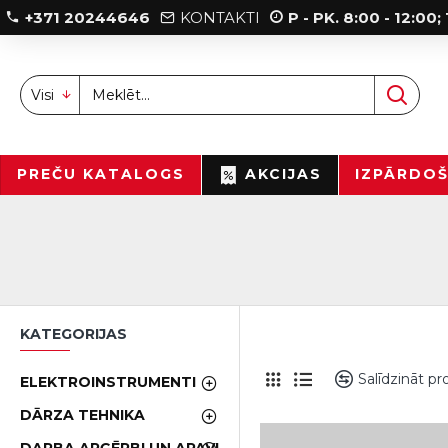
+371 20244646
KONTAKTI
P - PK. 8:00 - 12:00
Visi
PREČU KATALOGS
AKCIJAS
IZPĀRDO
KATEGORIJAS
Salīdzināt p
ELEKTROINSTRUMENTI
DĀRZA TEHNIKA