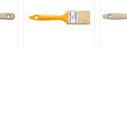
0200-374050
0
ĒRIJA,
OTA PLAKANA 50MM,37 SĒRIJA,
OTA PLAKA
HARDY
1.13€
NOPIRKT