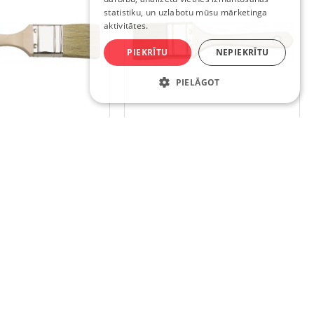
statistiku, un uzlabotu mūsu mārketinga
aktivitātes.
PIEKRĪTU
NEPIEKRĪTU
PIELĀGOT
200-505650
0200-534450
NA 50MM,50 SĒRIJA,
OTA PLAKANA 50MM,53 SĒRIJA,
HARDY
HARDY
2.73€
2.11€
NOPIRKT
NOPIRKT