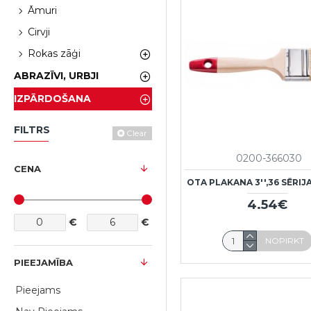
Āmuri
Cirvji
Rokas zāģi
ABRAZĪVI, URBJI
IZPĀRDOŠANA
FILTRS
Clear
0200-366030
CENA
OTA PLAKANA 3'',36 SĒRIJ
4.54€
€
€
NOPIRKT
PIEEJAMĪBA
Pieejams