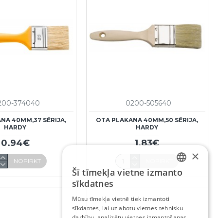
200-374040
0200-505640
NA 40MM,37 SĒRIJA,
OTA PLAKANA 40MM,50 SĒRIJA,
HARDY
HARDY
0.94€
1.83€
×
NOPIRKT
NOPIRKT
Šī tīmekļa vietne izmanto
LATVIAN
sīkdatnes
RUSSIAN
Mūsu tīmekļa vietnē tiek izmantoti
sīkdatnes, lai uzlabotu vietnes tehnisku
ENGLISH
darbību, analizētu vietnes izmantošanas