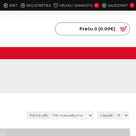
IEIET
REĢISTRĒTIES
VĒLMJU SARAKSTS
0
SALĪDZINĀT
0
Preču 0 (0.00€)
Kārtot pēc:
Lapusē:
TUS