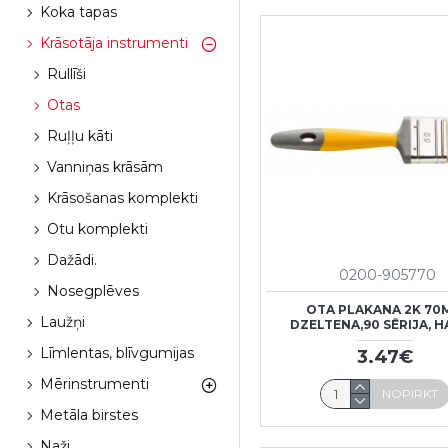
Koka tapas
Krāsotāja instrumenti
Rullīši
Otas
Ruļļu kāti
Vanniņas krāsām
Krāsošanas komplekti
Otu komplekti
Dažādi.
0200-905770
Nosegplēves
OTA PLAKANA 2K 7
Laužņi
DZELTENA,90 SĒRIJA, 
Līmlentas, blīvgumijas
3.47€
Mērinstrumenti
NOPIRKT
Metāla birstes
Naži