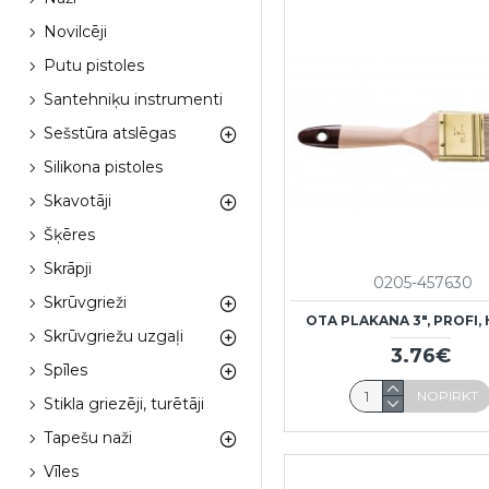
Novilcēji
Putu pistoles
Santehniķu instrumenti
Sešstūra atslēgas
Silikona pistoles
Skavotāji
Šķēres
Skrāpji
0205-457630
Skrūvgrieži
OTA PLAKANA 3", PROFI,
Skrūvgriežu uzgaļi
3.76€
Spīles
NOPIRKT
Stikla griezēji, turētāji
Tapešu naži
Vīles