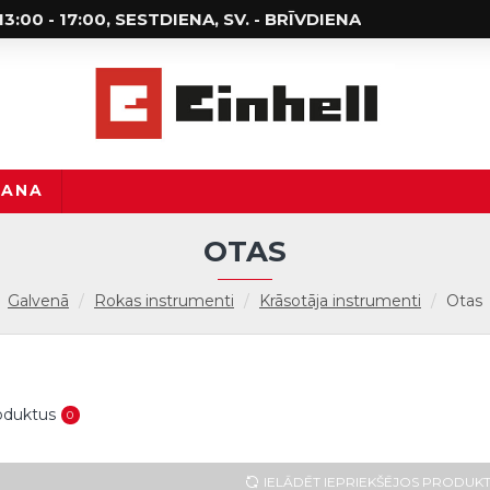
; 13:00 - 17:00, SESTDIENA, SV. - BRĪVDIENA
ŠANA
OTAS
Galvenā
Rokas instrumenti
Krāsotāja instrumenti
Otas
roduktus
0
IELĀDĒT IEPRIEKŠĒJOS PRODUK