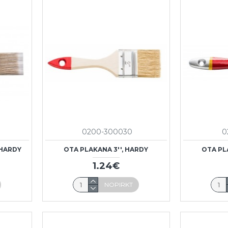
0200-300030
0
 HARDY
OTA PLAKANA 3'', HARDY
OTA PL
1.24€
NOPIRKT