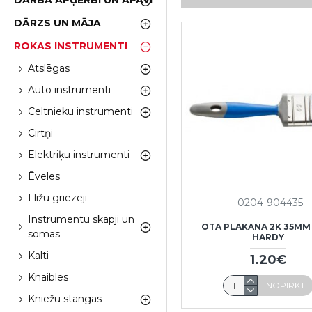
DARBA APĢĒRBI UN APAVI
DĀRZS UN MĀJA
ROKAS INSTRUMENTI
Atslēgas
Auto instrumenti
Celtnieku instrumenti
Cirtņi
Elektriķu instrumenti
Ēveles
Flīžu griezēji
0204-904435
Instrumentu skapji un
OTA PLAKANA 2K 35MM 
somas
HARDY
Kalti
1.20€
Knaibles
NOPIRKT
Kniežu stangas