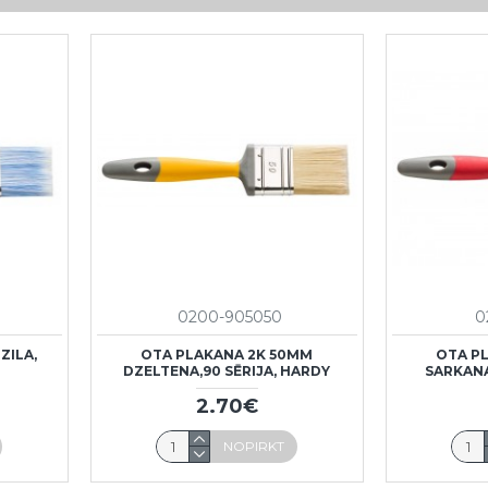
0200-905050
0
ZILA,
OTA PLAKANA 2K 50MM
OTA P
DZELTENA,90 SĒRIJA, HARDY
SARKANA
2.70€
NOPIRKT