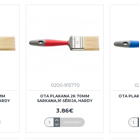
0200-915770
0
0MM
OTA PLAKANA 2K 70MM
OTA PLAK
HARDY
SARKANA,91 SĒRIJA, HARDY
3.86€
NOPIRKT