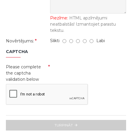
Piezīme:
HTML apzīmējumi
neatbalstās! Izmantojiet parastu
tekstu.
Slikti
Labi
Novērtējums:
CAPTCHA
Please complete
the captcha
validation below
TURPINĀT