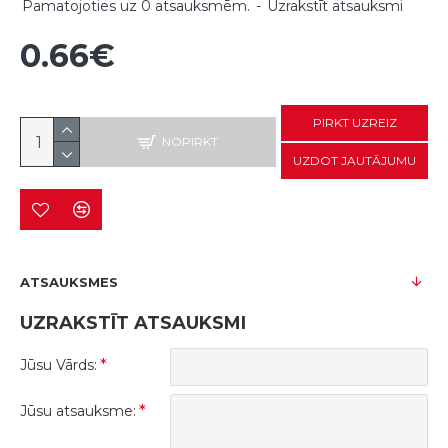
Pamatojoties uz 0 atsauksmēm.
-
Uzrakstīt atsauksmi
0.66€
PIRKT UZREIZ
NOPIRKT
UZDOT JAUTĀJUMU
ATSAUKSMES
UZRAKSTĪT ATSAUKSMI
Jūsu Vārds:
Jūsu atsauksme: