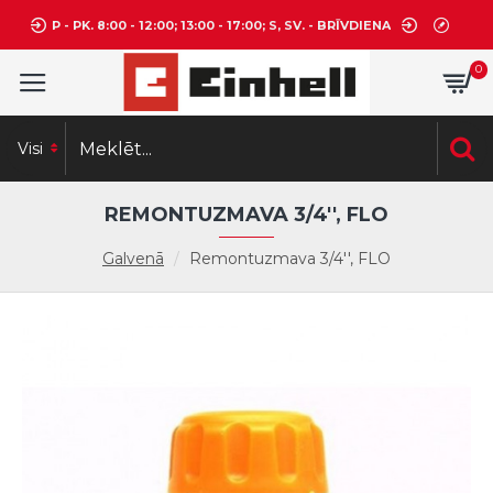
P - PK. 8:00 - 12:00; 13:00 - 17:00; S, SV. - BRĪVDIENA
0
Visi
REMONTUZMAVA 3/4'', FLO
Galvenā
Remontuzmava 3/4'', FLO