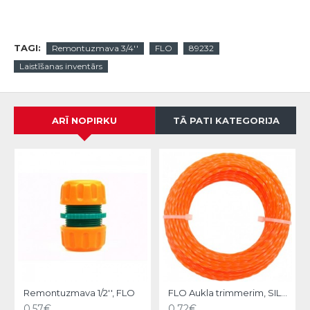
TAGI:
Remontuzmava 3/4''
FLO
89232
Laistīšanas inventārs
ARĪ NOPIRKU
TĀ PATI KATEGORIJA
N
Remontuzmava 1/2'', FLO
FLO Aukla trimmerim, SILENT, 1.6mm/15m
0.57€
0.72€