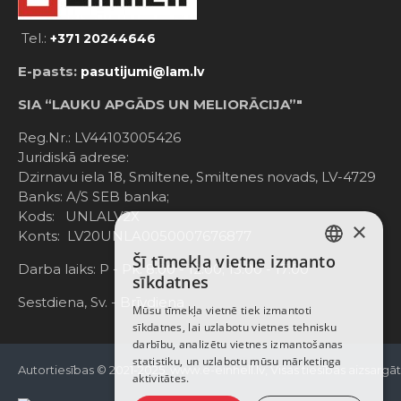
Tel.:
+371 20244646
E-pasts:
pasutijumi@lam.lv
SIA “LAUKU APGĀDS UN MELIORĀCIJA”"
Reg.Nr.: LV44103005426
Juridiskā adrese:
Dzirnavu iela 18, Smiltene, Smiltenes novads, LV-4729
Banks: A/S SEB banka;
Kods: UNLALV2X
×
Konts: LV20UNLA0050007676877
Šī tīmekļa vietne izmanto
LATVIAN
Darba laiks: P - Pk. 8:00 - 12:00; 13:00 - 17:00
sīkdatnes
RUSSIAN
Sestdiena, Sv. - Brīvdiena
Mūsu tīmekļa vietnē tiek izmantoti
sīkdatnes, lai uzlabotu vietnes tehnisku
ENGLISH
darbību, analizētu vietnes izmantošanas
statistiku, un uzlabotu mūsu mārketinga
Autortiesības © 2021-2025, www.e-einhell.lv, Visas tiesības aizsargā
aktivitātes.