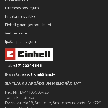
Pirkšanas nosacījumi
Privātuma politika
Einhell garantijas noteikumi
Vietnes karte
Ipašas piedāvājumi
Tel.:
+371 20244646
E-pasts:
pasutijumi@lam.lv
SIA “LAUKU APGĀDS UN MELIORĀCIJA”"
Reg.Nr.: LV44103005426
Juridiskā adrese:
Dzirnavu iela 18, Smiltene, Smiltenes novads, LV-4729