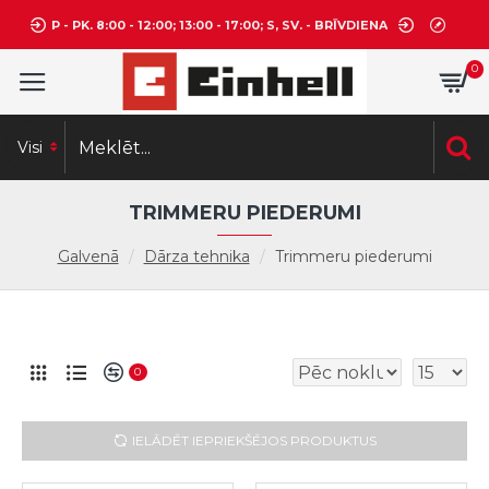
P - PK. 8:00 - 12:00; 13:00 - 17:00; S, SV. - BRĪVDIENA
0
Visi
TRIMMERU PIEDERUMI
Galvenā
Dārza tehnika
Trimmeru piederumi
0
IELĀDĒT IEPRIEKŠĒJOS PRODUKTUS