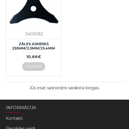
3405082
ZĀLES ASMENIS
255MM/2.5MM/25.4MM
10.66€
NOPIRKT
Jūs esat sasniedzis saraksta beigas.
INFORMĀCIJA
Kontakti
Piegādes veidi