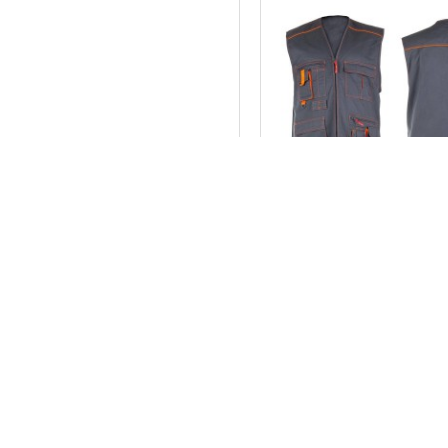
605455
PROFIX LAHTI PRO DARB
ALLTON LAHTI, L LPA
18.85€
NOPIRKT