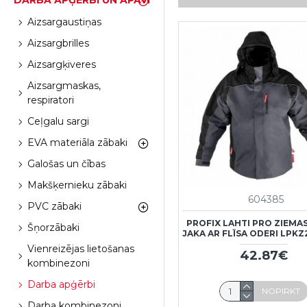
DARBA APĢĒRBI UN APAVI
Aizsargaustiņas
Aizsargbrilles
Aizsargķiveres
Aizsargmaskas,
respiratori
Ceļgalu sargi
EVA materiāla zābaki
Galošas un čības
Makšķernieku zābaki
604385
PVC zābaki
PROFIX LAHTI PRO ZIEMA
Šņorzābaki
JAKA AR FLĪSA ODERI LPKZ
Vienreizējas lietošanas
42.87€
kombinezoni
Darba apģērbi
NOPIRKT
Darba kombinezoni