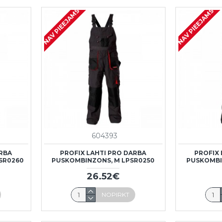
NAV PIEEJAMS
NAV PIEEJAMS
604393
ARBA
PROFIX LAHTI PRO DARBA
PROFIX 
SR0260
PUSKOMBINZONS, M LPSR0250
PUSKOMBI
26.52€
NOPIRKT