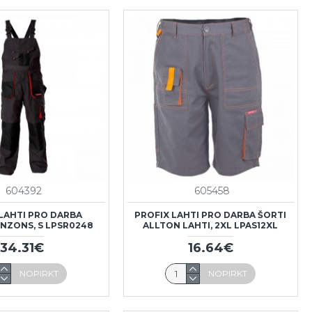
604392
605458
LAHTI PRO DARBA
PROFIX LAHTI PRO DARBA ŠORTI
NZONS, S LPSR0248
ALLTON LAHTI, 2XL LPAS12XL
34.31€
16.64€
NOPIRKT
NOPIRKT