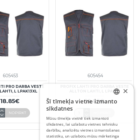
605453
605454
HTI PRO DARBA VESTE
PROFIX LAHTI PRO DARBA VESTE
×
LAHTI, L LPAK13XL
ALLTON LAHTI, L LPAK1L
Šī tīmekļa vietne izmanto
18.85€
18.85€
LATVIAN
sīkdatnes
NOPIRKT
NOPIRKT
RUSSIAN
Mūsu tīmekļa vietnē tiek izmantoti
sīkdatnes, lai uzlabotu vietnes tehnisku
ENGLISH
darbību, analizētu vietnes izmantošanas
statistiku, un uzlabotu mūsu mārketinga