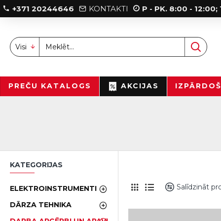
+371 20244646
KONTAKTI
P - PK. 8:00 - 12:00
Visi
PREČU KATALOGS
AKCIJAS
IZPĀRDO
KATEGORIJAS
Salīdzināt p
ELEKTROINSTRUMENTI
DĀRZA TEHNIKA