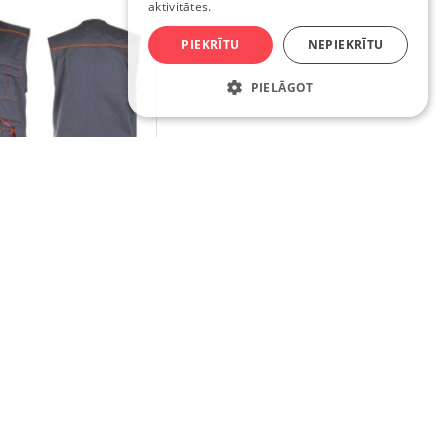
aktivitātes.
PIEKRĪTU
NEPIEKRĪTU
PIELĀGOT
605457
HTI PRO DARBA VESTE
LAHTI, L LPAK1XL
18.85€
NOPIRKT
as.