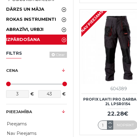
DĀRZS UN MĀJA
NAV PIEEJAMS
ROKAS INSTRUMENTI
ABRAZĪVI, URBJI
IZPĀRDOŠANA
FILTRS
Clear
CENA
604389
€
€
PROFIX LAHTI PRO DARBA 
2L LPSR0154
PIEEJAMĪBA
22.28€
Pieejams
NOPIRKT
Nav Pieejams