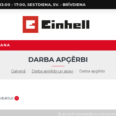
; 13:00 - 17:00, SESTDIENA, SV. - BRĪVDIENA
ŠANA
DARBA APĢĒRBI
Galvenā
Darba apģērbi un apavi
Darba apģērbi
roduktus
0
IELĀDĒT IEPRIEKŠĒJOS PRODUK