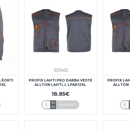
605452
 ŠORTI
PROFIX LAHTI PRO DARBA VESTE
PROFIX LA
1XL
ALLTON LAHTI, L LPAK12XL
ALLTON 
18.85€
NOPIRKT