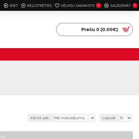
IEIET
REĢISTRĒTIES
VĒLMJU SARAKSTS
0
SALĪDZINĀT
0
Preču 0 (0.00€)
Kārtot pēc:
Lapusē:
TUS