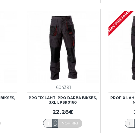
NAV PIEEJAMS
604391
BIKSES,
PROFIX LAHTI PRO DARBA BIKSES,
PROFIX LAH
3XL LPSR0160
M
22.28€
NOPIRKT