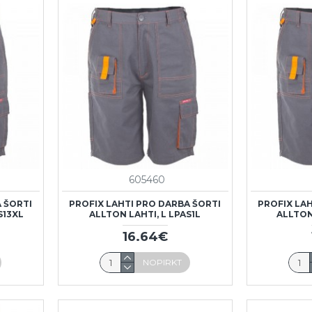
605460
 ŠORTI
PROFIX LAHTI PRO DARBA ŠORTI
PROFIX LA
S13XL
ALLTON LAHTI, L LPAS1L
ALLTON
16.64€
NOPIRKT