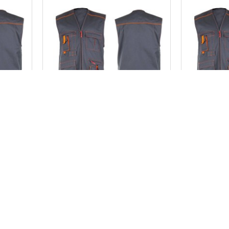
605456
A VESTE
PROFIX LAHTI PRO DARBA VESTE
PROFIX LA
K1M
ALLTON LAHTI, L LPAK1S
ALLTON 
18.85€
NOPIRKT
Jūs esat sasniedzis saraksta beig